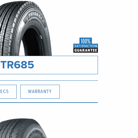
TR685
PECS
WARRANTY