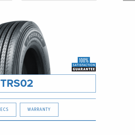
TRS02
PECS
WARRANTY