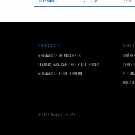
10115580510
21.00-35
36PR
PRODUCTS
ABOU
NEUMÁTICOS DE PASAJEROS
QUIÉNE
LLANTAS PARA CAMIONES Y AUTOBUSES
CENTRO
NEUMÁTICOS TODO TERRENO
POLÍTIC
NOTICIA
© 2026 Triangle tire USA