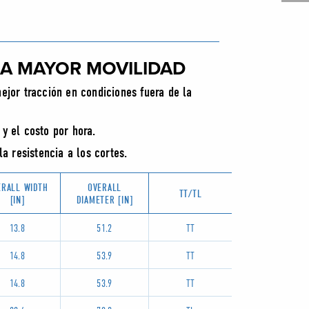
A MAYOR MOVILIDAD
ejor tracción en condiciones fuera de la
y el costo por hora.
a resistencia a los cortes.
ERALL WIDTH
OVERALL
TT/TL
[IN]
DIAMETER [IN]
13.8
51.2
TT
14.8
53.9
TT
14.8
53.9
TT