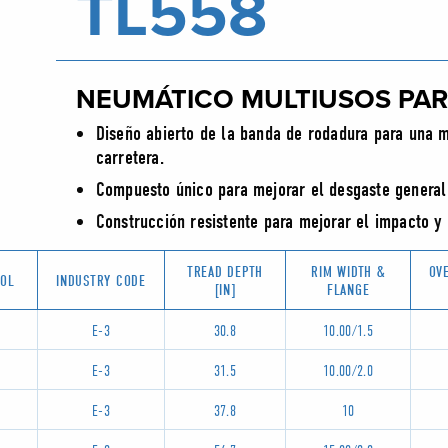
TL558
NEUMÁTICO MULTIUSOS PAR
Diseño abierto de la banda de rodadura para una m
carretera.
Compuesto único para mejorar el desgaste general 
Construcción resistente para mejorar el impacto y l
TREAD DEPTH
RIM WIDTH &
OV
BOL
INDUSTRY CODE
[IN]
FLANGE
E-3
30.8
10.00/1.5
E-3
31.5
10.00/2.0
E-3
37.8
10