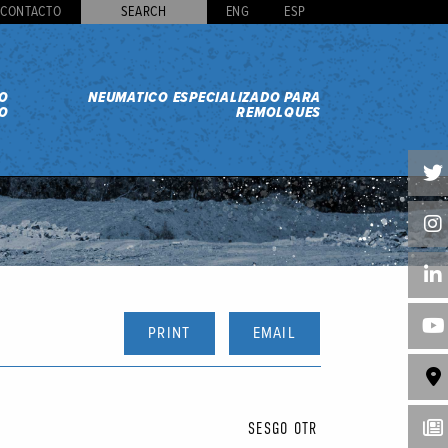
CONTACTO
SEARCH
ENG
ESP
DO
NEUMATICO ESPECIALIZADO PARA
O
REMOLQUES
PRINT
EMAIL
SESGO OTR