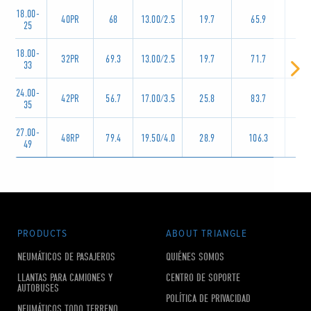
18.00-
40PR
68
13.00/2.5
19.7
65.9
TL
25
18.00-
32PR
69.3
13.00/2.5
19.7
71.7
TL
33
24.00-
42PR
56.7
17.00/3.5
25.8
83.7
TL
35
27.00-
48RP
79.4
19.50/4.0
28.9
106.3
TL
49
PRODUCTS
ABOUT TRIANGLE
NEUMÁTICOS DE PASAJEROS
QUIÉNES SOMOS
LLANTAS PARA CAMIONES Y
CENTRO DE SOPORTE
AUTOBUSES
POLÍTICA DE PRIVACIDAD
NEUMÁTICOS TODO TERRENO